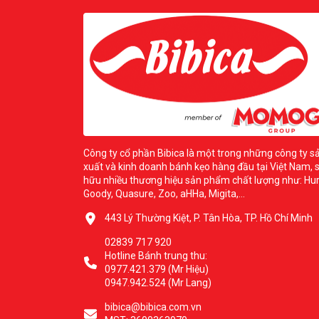
Công ty cổ phần Bibica là một trong những công ty s
xuất và kinh doanh bánh kẹo hàng đầu tại Việt Nam, 
hữu nhiều thương hiệu sản phẩm chất lượng như: Hur
Goody, Quasure, Zoo, aHHa, Migita,...
443 Lý Thường Kiệt, P. Tân Hòa, TP. Hồ Chí Minh
02839 717 920
Hotline Bánh trung thu:
0977.421.379 (Mr Hiệu)
0947.942.524 (Mr Lang)
bibica@bibica.com.vn