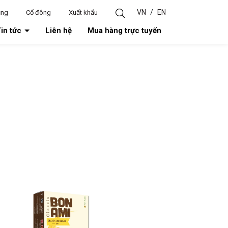
VN
/
EN
ụng
Cổ đông
Xuất khẩu
in tức
Liên hệ
Mua hàng trực tuyến