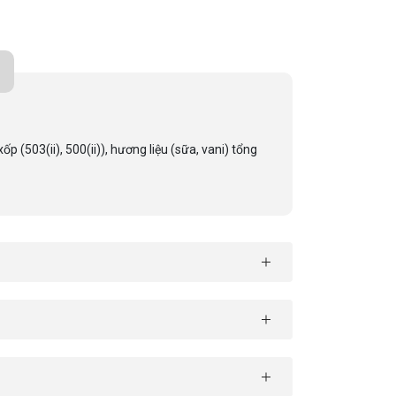
p (503(ii), 500(ii)), hương liệu (sữa, vani) tổng