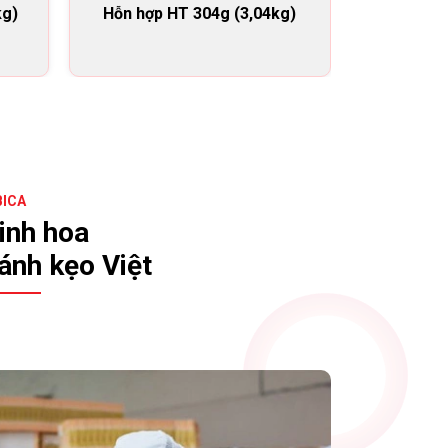
kg)
Hỗn hợp HT 304g (3,04kg)
Bơ t
BICA
inh hoa
ánh kẹo Việt