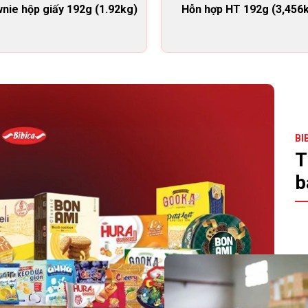
nie hộp giấy 192g (1.92kg)
Hỗn hợp HT 192g (3,456
BI
T
b