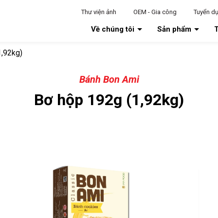
Thư viện ảnh
OEM - Gia công
Tuyển d
Về chúng tôi
Sản phẩm
T
1,92kg)
Bánh Bon Ami
Bơ hộp 192g (1,92kg)