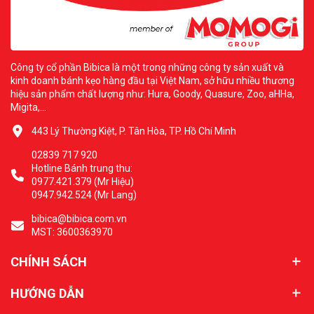
Công ty cổ phần Bibica là một trong những công ty sản xuất và
kinh doanh bánh kẹo hàng đầu tại Việt Nam, sở hữu nhiều thương
hiệu sản phẩm chất lượng như: Hura, Goody, Quasure, Zoo, aHHa,
Migita,...
443 Lý Thường Kiệt, P. Tân Hòa, TP. Hồ Chí Minh
02839 717 920
Hotline Bánh trung thu:
0977.421.379 (Mr Hiệu)
0947.942.524 (Mr Lang)
bibica@bibica.com.vn
MST: 3600363970
CHÍNH SÁCH
HƯỚNG DẪN