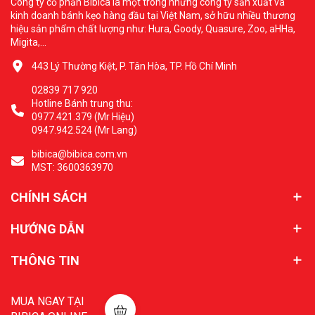
Công ty cổ phần Bibica là một trong những công ty sản xuất và
kinh doanh bánh kẹo hàng đầu tại Việt Nam, sở hữu nhiều thương
hiệu sản phẩm chất lượng như: Hura, Goody, Quasure, Zoo, aHHa,
Migita,...
443 Lý Thường Kiệt, P. Tân Hòa, TP. Hồ Chí Minh
02839 717 920
Hotline Bánh trung thu:
0977.421.379 (Mr Hiệu)
0947.942.524 (Mr Lang)
bibica@bibica.com.vn
MST: 3600363970
CHÍNH SÁCH
HƯỚNG DẪN
THÔNG TIN
MUA NGAY TẠI