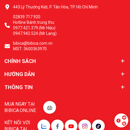
443 Lý Thường Kiệt, P. Tân Hòa, TP. Hồ Chí Minh
02839 717 920
Hotline Bánh trung thu:
0977.421.379 (Mr Hiệu)
0947.942.524 (Mr Lang)
bibica@bibica.com.vn
MST: 3600363970
CHÍNH SÁCH
HƯỚNG DẪN
THÔNG TIN
MUA NGAY TẠI
BIBICA.ONLINE
KẾT NỐI VỚI
BIBICA TẠI