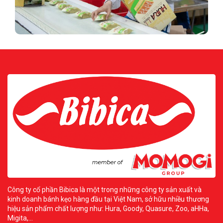
Công ty cổ phần Bibica là một trong những công ty sản xuất và
kinh doanh bánh kẹo hàng đầu tại Việt Nam, sở hữu nhiều thương
hiệu sản phẩm chất lượng như: Hura, Goody, Quasure, Zoo, aHHa,
Migita,...