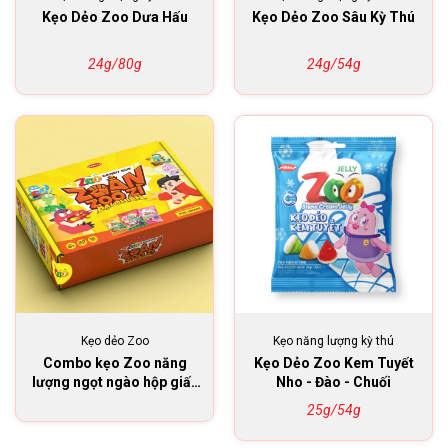
Kẹo Dẻo Zoo Dưa Hấu
Kẹo Dẻo Zoo Sâu Kỳ Thú
24g/80g
24g/54g
Kẹo dẻo Zoo
Kẹo năng lượng kỳ thú
Combo kẹo Zoo năng
Kẹo Dẻo Zoo Kem Tuyết
lượng ngọt ngào hộp giấy
Nho - Đào - Chuối
136g
25g/54g