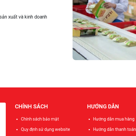
sản xuất và kinh doanh
CHÍNH SÁCH
HƯỚNG DẪN
Chính sách bảo mật
Hướng dẫn mua hàng
Quy định sử dụng website
Hướng dẫn thanh toán