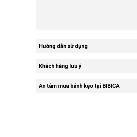
Kẹo dẻo Zoo Dưa Hấu với cấu trúc 2 lớp "Foam
cùng độ dẻo dai đặc trưng của dòng kẹo Zoo 
📦 Chọn Kích Cỡ Theo Nhu Cầu
Hướng dẫn sử dụng
24g
Gói nhỏ 240 gói/
Khách hàng lưu ý
An tâm mua bánh kẹo tại BIBICA