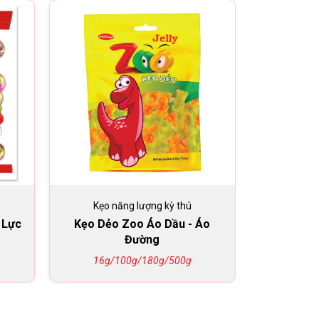
Kẹo năng lượng kỳ thú
Kẹo n
 Lực
Kẹo Dẻo Zoo Áo Dầu - Áo
Kẹo Dẻo Zo
Đường
Soda
16g/100g/180g/500g
2