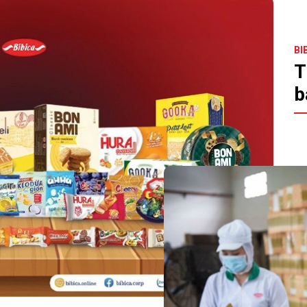
BI
T
b