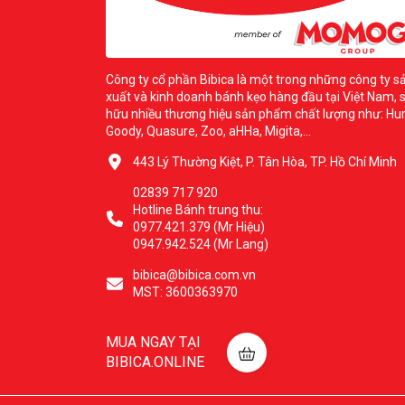
Công ty cổ phần Bibica là một trong những công ty s
xuất và kinh doanh bánh kẹo hàng đầu tại Việt Nam, 
hữu nhiều thương hiệu sản phẩm chất lượng như: Hur
Goody, Quasure, Zoo, aHHa, Migita,...
443 Lý Thường Kiệt, P. Tân Hòa, TP. Hồ Chí Minh
02839 717 920
Hotline Bánh trung thu:
0977.421.379 (Mr Hiệu)
0947.942.524 (Mr Lang)
bibica@bibica.com.vn
MST: 3600363970
MUA NGAY TẠI
BIBICA.ONLINE