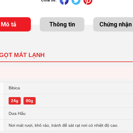
Mô tả
Thông tin
Chứng nhận
NGỌT MÁT LẠNH
Bibica
24g
80g
Dưa Hấu
Nơi mát rượi, khô ráo, tránh để sát rạt nơi có nhiệt độ cao.