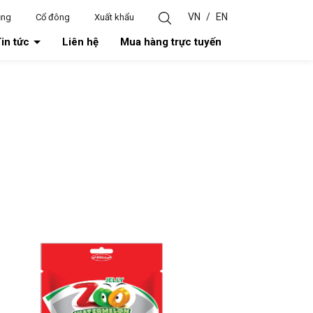
VN
/
EN
ụng
Cổ đông
Xuất khẩu
in tức
Liên hệ
Mua hàng trực tuyến