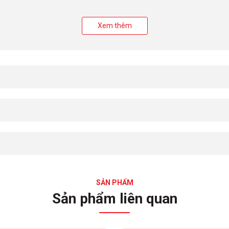
 - Jelly" độc đáo mang lại trải nghiệm thú vị khi thưởng thức. Hư
Xem thêm
chắc chắn sẽ làm cả nhà thích mê.
thùng
Túi
SẢN PHẨM
Sản phẩm liên quan