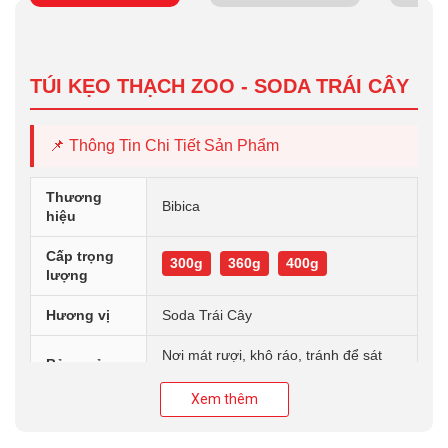
TÚI KẸO THẠCH ZOO - SODA TRÁI CÂY
📌 Thông Tin Chi Tiết Sản Phẩm
Thương
Bibica
hiệu
Cấp trọng
300g
360g
400g
lượng
Hương vị
Soda Trái Cây
Nơi mát rượi, khô ráo, tránh để sát
Bảo quản
rạt nơi có nhiệt độ cao.
Xem thêm
Túi kẹo thạch Zoo vị Soda Trái Cây là sự kết hợp hoàn hảo