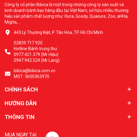
Công ty cổ phần Bibica là một trong những công ty sản xuất và
kinh doanh bánh kẹo hàng đầu tại Việt Nam, sở hữu nhiều thương
hiệu sản phẩm chất lượng như: Hura, Goody, Quasure, Zoo, aHHa,
Migita,...
443 Lý Thường Kiệt, P. Tân Hòa, TP. Hồ Chí Minh
02839 717 920
Hotline Bánh trung thu:
0977.421.379 (Mr Hiệu)
0947.942.524 (Mr Lang)
bibica@bibica.com.vn
MST: 3600363970
CHÍNH SÁCH
HƯỚNG DẪN
THÔNG TIN
MUA NGAY TẠI