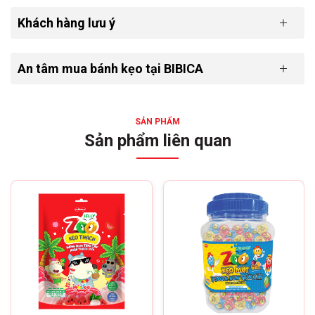
ngọt thanh, thơm ngon là sự lựa chọn hoàn hảo để bé
Khách hàng lưu ý
nhâm nhi mỗi ngày.
📦 Chọn Kích Cỡ Theo Nhu Cầu
An tâm mua bánh kẹo tại BIBICA
24g
96g
SẢN PHẨM
Gói nhỏ 240 gói/thùng
Túi lớn 60 túi/thùng
Sản phẩm liên quan