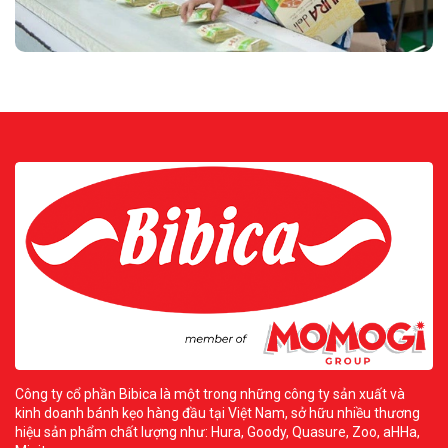
Công ty cổ phần Bibica là một trong những công ty sản xuất và
kinh doanh bánh kẹo hàng đầu tại Việt Nam, sở hữu nhiều thương
hiệu sản phẩm chất lượng như: Hura, Goody, Quasure, Zoo, aHHa,