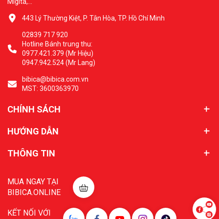
Migita,...
443 Lý Thường Kiệt, P. Tân Hòa, TP. Hồ Chí Minh
02839 717 920
Hotline Bánh trung thu:
0977.421.379 (Mr Hiệu)
0947.942.524 (Mr Lang)
bibica@bibica.com.vn
MST: 3600363970
CHÍNH SÁCH
HƯỚNG DẪN
THÔNG TIN
MUA NGAY TẠI
BIBICA.ONLINE
KẾT NỐI VỚI