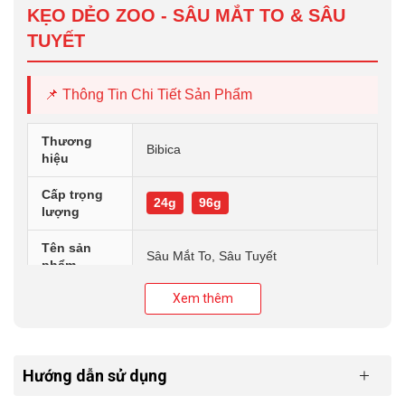
KẸO DẺO ZOO - SÂU MẮT TO & SÂU
TUYẾT
📌 Thông Tin Chi Tiết Sản Phẩm
Thương
Bibica
hiệu
Cấp trọng
24g
96g
lượng
Tên sản
Sâu Mắt To, Sâu Tuyết
phẩm
Xem thêm
Nơi mát rượi, khô ráo, tránh để sát
Bảo quản
rạt nơi có nhiệt độ cao.
Kẹo dẻo Zoo với tạo hình Sâu Mắt To và Sâu Tuyết ngộ
Hướng dẫn sử dụng
nghĩnh, mang đến trải nghiệm thú vị cho bé. Vị kẹo dai dẻo,