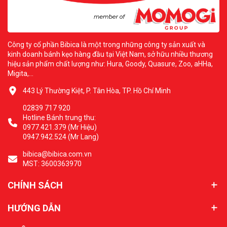
Công ty cổ phần Bibica là một trong những công ty sản xuất và
kinh doanh bánh kẹo hàng đầu tại Việt Nam, sở hữu nhiều thương
hiệu sản phẩm chất lượng như: Hura, Goody, Quasure, Zoo, aHHa,
Migita,...
443 Lý Thường Kiệt, P. Tân Hòa, TP. Hồ Chí Minh
02839 717 920
Hotline Bánh trung thu:
0977.421.379 (Mr Hiệu)
0947.942.524 (Mr Lang)
bibica@bibica.com.vn
MST: 3600363970
CHÍNH SÁCH
HƯỚNG DẪN