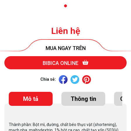
Liên hệ
MUA NGAY TRÊN
BIBICA ONLINE
Chia sẻ:
Mô tả
Thông tin
Chứ
Thành phần: Bột mì, đường, chất béo thực vật (shortening),
mạch nha, maltodextrin, 1% bột ca cao, chất tạo xốp (503(ii),