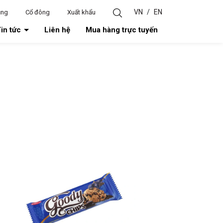
VN
/
EN
ụng
Cổ đông
Xuất khẩu
in tức
Liên hệ
Mua hàng trực tuyến