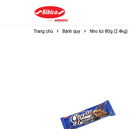
Trang chủ
Bánh quy
Nho túi 80g (2.4kg)