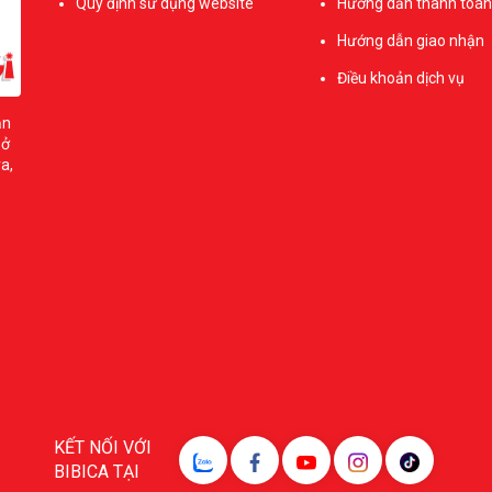
Quy định sử dụng website
Hướng dẫn thanh toán
Hướng dẫn giao nhận
Điều khoản dịch vụ
ản
sở
a,
KẾT NỐI VỚI
BIBICA TẠI