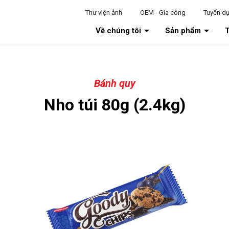
Thư viện ảnh
OEM - Gia công
Tuyển d
Về chúng tôi
Sản phẩm
T
Bánh quy
Nho túi 80g (2.4kg)