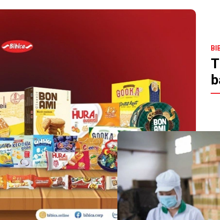
BI
T
b