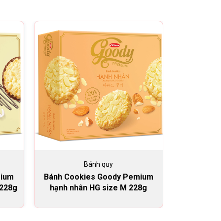
Bánh quy
mium
Bánh Cookies Goody Pemium
Nhân mứt n
 228g
hạnh nhân HG size M 228g