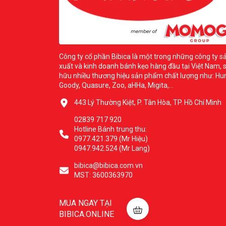
Công ty cổ phần Bibica là một trong những công ty s
xuất và kinh doanh bánh kẹo hàng đầu tại Việt Nam, 
hữu nhiều thương hiệu sản phẩm chất lượng như: Hur
Goody, Quasure, Zoo, aHHa, Migita,...
443 Lý Thường Kiệt, P. Tân Hòa, TP. Hồ Chí Minh
02839 717 920
Hotline Bánh trung thu:
0977.421.379 (Mr Hiệu)
0947.942.524 (Mr Lang)
bibica@bibica.com.vn
MST: 3600363970
MUA NGAY TẠI
BIBICA.ONLINE