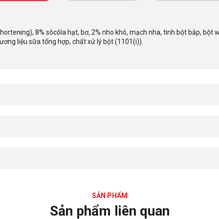
ortening), 8% sôcôla hạt, bơ, 2% nho khô, mạch nha, tinh bột bắp, bột w
hương liệu sữa tổng hợp, chất xử lý bột (1101(i)).
SẢN PHẨM
Sản phẩm liên quan