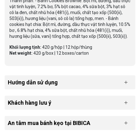
Thành phần: - Bánh Cookies Brownie: Bột mì, đường, dầu thực
vật tinh luyện, 7.2% bơ, 5% bột cacao, 4% sữa bột, 3% hạt sô
cô la đen, chất nhũ hóa (481(i), muối, chất tạo xốp (500(ii),
503(ii)), hương liệu (vani, sô cô la) tổng hợp, men. - Bánh
cookies hạt chia: Bột mì, đường, dầu thực vật tinh luyện, 10.5%
bơ , 6.8% hạt chia, 4% sữa bột, chất nhũ hóa (481(i)), muối,
hương liệu (sữa, vani) tổng hợp, chất tạo xốp (500(ii), 503(ii)).
Khối lượng tịnh:
420 g/hộp | 12 hộp/thùng
Net weight:
420 g/box | 12 boxes/carton
Hướng dẫn sử dụng
Khách hàng lưu ý
An tâm mua bánh kẹo tại BIBICA