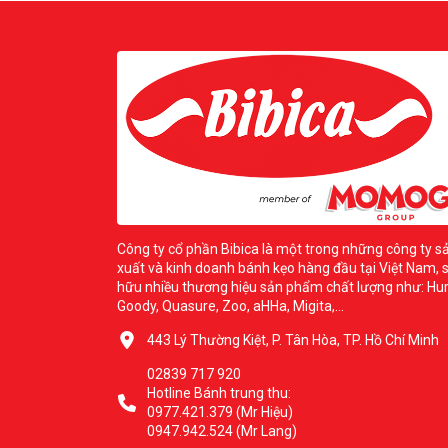
Công ty cổ phần Bibica là một trong những công ty s
xuất và kinh doanh bánh kẹo hàng đầu tại Việt Nam, 
hữu nhiều thương hiệu sản phẩm chất lượng như: Hur
Goody, Quasure, Zoo, aHHa, Migita,...
443 Lý Thường Kiệt, P. Tân Hòa, TP. Hồ Chí Minh
02839 717 920
Hotline Bánh trung thu:
0977.421.379 (Mr Hiệu)
0947.942.524 (Mr Lang)