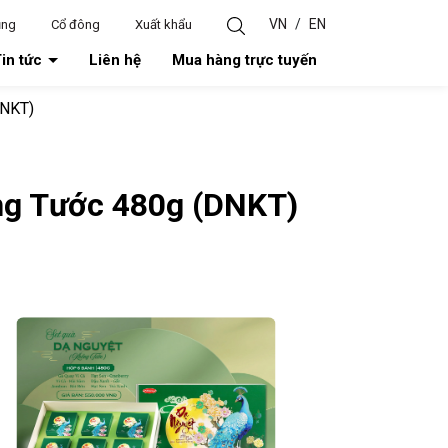
VN
/
EN
ụng
Cổ đông
Xuất khẩu
in tức
Liên hệ
Mua hàng trực tuyến
DNKT)
ng Tước 480g (DNKT)