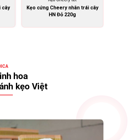
i cây
Kẹo cứng Cheery nhân trái cây
Kẹo cứng C
HN Đỏ 220g
HG
BICA
inh hoa
ánh kẹo Việt