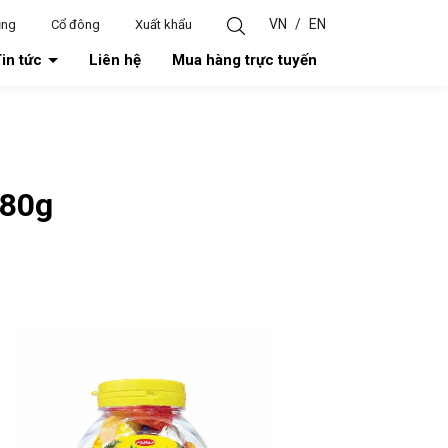
VN
/
EN
ụng
Cổ đông
Xuất khẩu
in tức
Liên hệ
Mua hàng trực tuyến
 80g