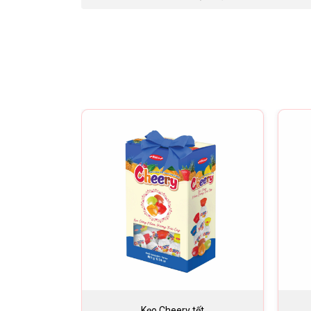
Kẹo Cheery tết