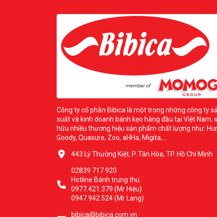
Công ty cổ phần Bibica là một trong những công ty s
xuất và kinh doanh bánh kẹo hàng đầu tại Việt Nam, 
hữu nhiều thương hiệu sản phẩm chất lượng như: Hur
Goody, Quasure, Zoo, aHHa, Migita,...
443 Lý Thường Kiệt, P. Tân Hòa, TP. Hồ Chí Minh
02839 717 920
Hotline Bánh trung thu:
0977.421.379 (Mr Hiệu)
0947.942.524 (Mr Lang)
bibica@bibica.com.vn