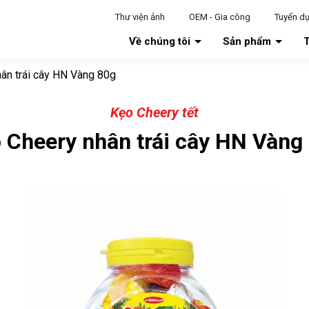
Thư viện ảnh
OEM - Gia công
Tuyển d
Về chúng tôi
Sản phẩm
T
ân trái cây HN Vàng 80g
Kẹo Cheery tết
 Cheery nhân trái cây HN Vàng