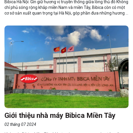
Bibica Hà Nội: Gìn giữ hương vị truyền thống giữa lòng thủ đô Không
chỉ phủ sóng rộng khắp miền Nam và miền Tây, Bibica còn có một
cơ sở sản xuất quan trọng tại Hà Nội, góp phần đưa những hương vị
bánh kẹo truyền thống đến gần hơn với người tiêu dùng miền Bắc.
1.1 Vị trí đắc địa, thuận lợi phân phối Nhà máy Bibica Hà Nội tọa lạc
tại Khu công nghiệp Thăng Long, Hà Nội, một vị trí đắc địa với hệ
thống giao thông thuận lợi. Điều này giúp Bibica dễ dàng tiếp cận
nguồn nguyên liệu...
Giới thiệu nhà máy Bibica Miền Tây
02 tháng 07 2024