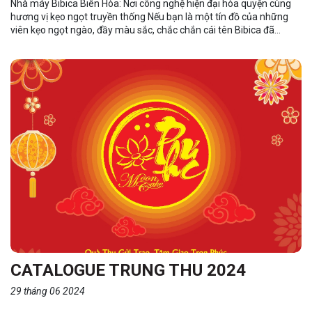
Nhà máy Bibica Biên Hòa: Nơi công nghệ hiện đại hòa quyện cùng
hương vị kẹo ngọt truyền thống Nếu bạn là một tín đồ của những
viên kẹo ngọt ngào, đầy màu sắc, chắc chắn cái tên Bibica đã
không còn xa lạ. Và đằng sau những sản phẩm thơm ngon ấy là cả
một câu chuyện về sự kết hợp hài hòa giữa công nghệ hiện đại và bí
quyết làm kẹo truyền thống tại nhà máy Bibica Biên Hòa. 1.1 Hành
trình từ truyền thống đến hiện đại Tọa lạc tại Khu công nghiệp Biên
Hòa 1, tỉnh Đồng Nai,...
CATALOGUE TRUNG THU 2024
29 tháng 06 2024