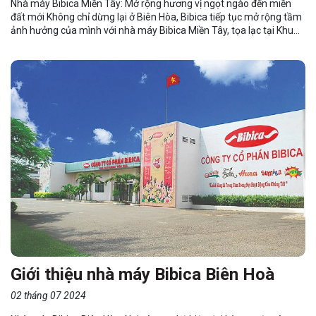
Nhà máy Bibica Miền Tây: Mở rộng hương vị ngọt ngào đến miền
đất mới Không chỉ dừng lại ở Biên Hòa, Bibica tiếp tục mở rộng tầm
ảnh hưởng của mình với nhà máy Bibica Miền Tây, tọa lạc tại Khu
công nghiệp Vĩnh Lộc 2, tỉnh Long An. Đây là bước tiến quan trọng
trong chiến lược phát triển của Bibica, nhằm đáp ứng nhu cầu ngày
càng tăng của thị trường miền Tây Nam Bộ và hướng tới xuất khẩu.
1.1 Quy mô và công nghệ hiện đại Với diện tích 50.000m2, nhà máy
Bibica Miền Tây được trang bị...
Giới thiệu nhà máy Bibica Biên Hoà
02 tháng 07 2024