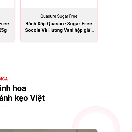
Quasure Sugar Free
Quas
Free
Bánh Xốp Quasure Sugar Free
Bánh Hỗn
05g
Socola Và Hương Vani hộp giấy
f
105g
BICA
inh hoa
ánh kẹo Việt