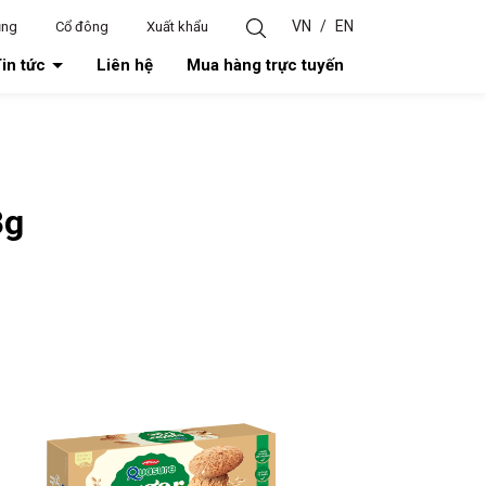
VN
/
EN
ụng
Cổ đông
Xuất khẩu
in tức
Liên hệ
Mua hàng trực tuyến
8g