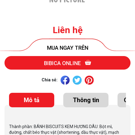
Liên hệ
MUA NGAY TRÊN
BIBICA ONLINE
Chia sẻ:
Mô tả
Thông tin
Chứ
Thành phần: BÁNH BISCUITS KEM HƯƠNG DÂU: Bột mì,
đường, chất béo thực vật (shortening, dầu thực vật), mạch