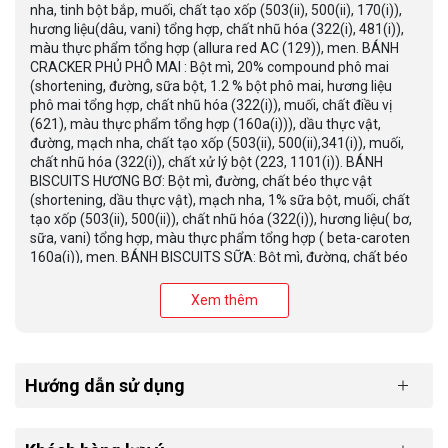
nha, tinh bột bắp, muối, chất tạo xốp (503(ii), 500(ii), 170(i)),
hương liệu(dâu, vani) tổng hợp, chất nhũ hóa (322(i), 481(i)),
màu thực phẩm tổng hợp (allura red AC (129)), men. BÁNH
CRACKER PHỦ PHÔ MAI : Bột mì, 20% compound phô mai
(shortening, đường, sữa bột, 1.2 % bột phô mai, hương liệu
phô mai tổng hợp, chất nhũ hóa (322(i)), muối, chất điều vị
(621), màu thực phẩm tổng hợp (160a(i))), dầu thực vật,
đường, mạch nha, chất tạo xốp (503(ii), 500(ii),341(i)), muối,
chất nhũ hóa (322(i)), chất xử lý bột (223, 1101(i)). BÁNH
BISCUITS HƯƠNG BƠ: Bột mì, đường, chất béo thực vật
(shortening, dầu thực vật), mạch nha, 1% sữa bột, muối, chất
tạo xốp (503(ii), 500(ii)), chất nhũ hóa (322(i)), hương liệu( bơ,
sữa, vani) tổng hợp, màu thực phẩm tổng hợp ( beta-caroten
160a(i)), men. BÁNH BISCUITS SỮA: Bột mì, đường, chất béo
thực vật (shortening, dầu thực vật), mạch nha, 1% sữa bột,
muối, chất tạo xốp (503(ii), 500(ii)), chất nhũ hóa (322(i)),
Xem thêm
hương liệu (sữa, vani) tổng hợp, màu thực phẩm tổng hợp (
beta-caroten 160a(i)).
Hướng dẫn sử dụng