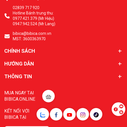
02839 717 920
Hotline Bánh trung thu:
0977.421.379 (Mr Hiệu)
0947.942.524 (Mr Lang)
bibica@bibica.com.vn
MST: 3600363970
CHÍNH SÁCH
HƯỚNG DẪN
THÔNG TIN
MUA NGAY TẠI
BIBICA.ONLINE
KẾT NỐI VỚI
BIBICA TẠI