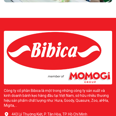
Công ty cổ phần Bibica là một trong những công ty sản xuất và
kinh doanh bánh kẹo hàng đầu tại Việt Nam, sở hữu nhiều thương
hiệu sản phẩm chất lượng như: Hura, Goody, Quasure, Zoo, aHHa,
Migita,...
443 Lý Thường Kiệt, P. Tân Hòa, TP. Hồ Chí Minh