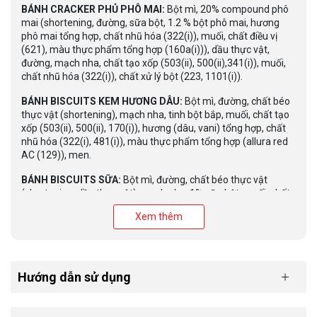
BÁNH CRACKER PHỦ PHÔ MAI:
Bột mì, 20% compound phô
mai (shortening, đường, sữa bột, 1.2 % bột phô mai, hương
phô mai tổng hợp, chất nhũ hóa (322(i)), muối, chất điều vị
(621), màu thực phẩm tổng hợp (160a(i))), dầu thực vật,
đường, mạch nha, chất tạo xốp (503(ii), 500(ii),341(i)), muối,
chất nhũ hóa (322(i)), chất xử lý bột (223, 1101(i)).
BÁNH BISCUITS KEM HƯƠNG DÂU:
Bột mì, đường, chất béo
thực vật (shortening), mạch nha, tinh bột bắp, muối, chất tạo
xốp (503(ii), 500(ii), 170(i)), hương (dâu, vani) tổng hợp, chất
nhũ hóa (322(i), 481(i)), màu thực phẩm tổng hợp (allura red
AC (129)), men.
BÁNH BISCUITS SỮA:
Bột mì, đường, chất béo thực vật
(shortening, dầu thực vật), mạch nha, 1% sữa bột, muối, chất
tạo xốp (503(ii), 500(ii)), chất nhũ hóa (322(i)), hương ( sữa,
Xem thêm
vani) tổng hợp, màu thực phẩm tổng hợp ( beta-caroten
160a(i)).
BÁNH BISCUITS HƯƠNG BƠ:
Bột mì, đường, chất béo thực
vật (shortening, dầu thực vật), mạch nha, 1% sữa bột, muối,
Hướng dẫn sử dụng
chất tạo xốp (503(ii), 500(ii)), chất nhũ hóa (322(i)), hương (
bơ, sữa, vani) tổng hợp, màu thực phẩm tổng hợp ( beta-
caroten 160a(i)), men.