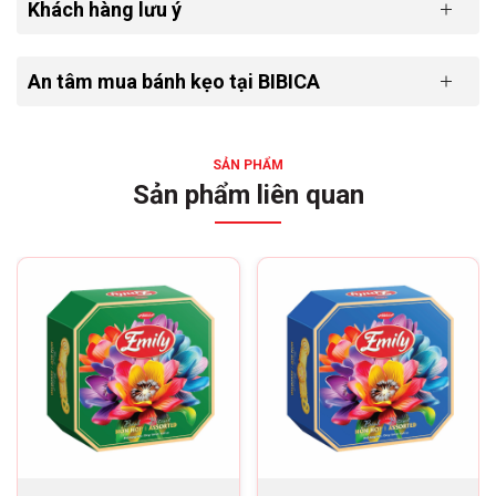
Khách hàng lưu ý
Khối lượng tịnh:
300 g/hộp | 10 hộp/thùng
Net weight:
300 g/box | 10 boxes/carton
An tâm mua bánh kẹo tại BIBICA
SẢN PHẨM
Sản phẩm liên quan