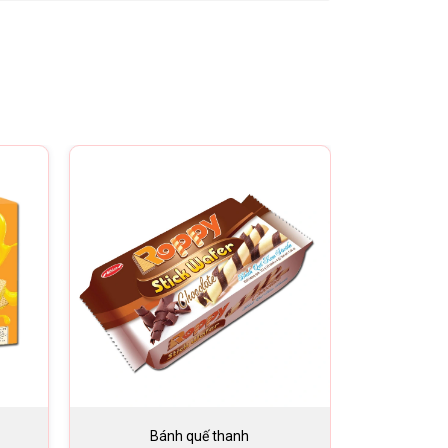
Bánh quế thanh
Bá