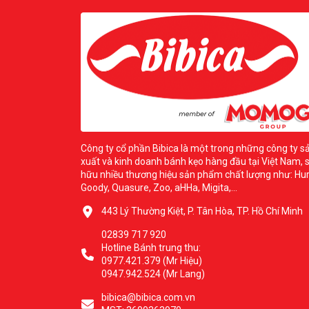
Công ty cổ phần Bibica là một trong những công ty s
xuất và kinh doanh bánh kẹo hàng đầu tại Việt Nam, 
hữu nhiều thương hiệu sản phẩm chất lượng như: Hur
Goody, Quasure, Zoo, aHHa, Migita,...
443 Lý Thường Kiệt, P. Tân Hòa, TP. Hồ Chí Minh
02839 717 920
Hotline Bánh trung thu:
0977.421.379 (Mr Hiệu)
0947.942.524 (Mr Lang)
bibica@bibica.com.vn