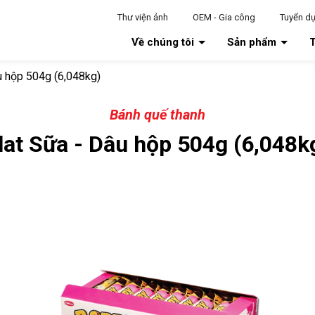
Thư viện ảnh
OEM - Gia công
Tuyển d
Về chúng tôi
Sản phẩm
T
u hộp 504g (6,048kg)
Bánh quế thanh
lat Sữa - Dâu hộp 504g (6,048k