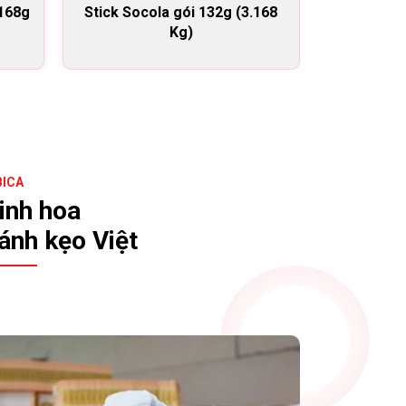
 168g
Stick Socola gói 132g (3.168
Stick Pho
Kg)
BICA
inh hoa
ánh kẹo Việt