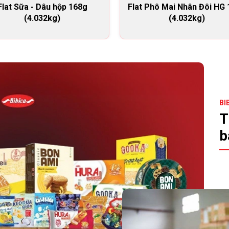
Flat Sữa - Dâu hộp 168g
Flat Phô Mai Nhân Đôi HG
(4.032kg)
(4.032kg)
BI
T
b