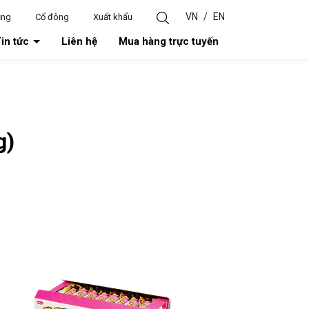
VN
/
EN
ụng
Cổ đông
Xuất khẩu
in tức
Liên hệ
Mua hàng trực tuyến
g)