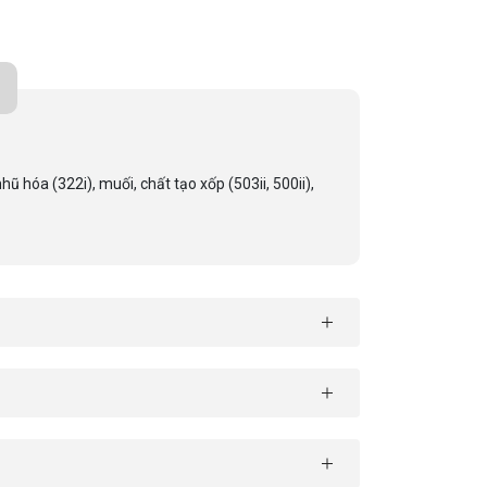
hũ hóa (322i), muối, chất tạo xốp (503ii, 500ii),