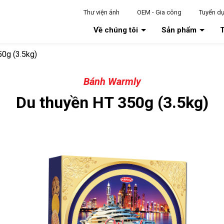
Thư viện ảnh
OEM - Gia công
Tuyển d
Về chúng tôi
Sản phẩm
T
50g (3.5kg)
Bánh Warmly
Du thuyền HT 350g (3.5kg)