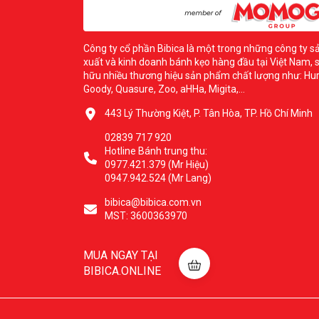
Công ty cổ phần Bibica là một trong những công ty s
xuất và kinh doanh bánh kẹo hàng đầu tại Việt Nam, 
hữu nhiều thương hiệu sản phẩm chất lượng như: Hur
Goody, Quasure, Zoo, aHHa, Migita,...
443 Lý Thường Kiệt, P. Tân Hòa, TP. Hồ Chí Minh
02839 717 920
Hotline Bánh trung thu:
0977.421.379 (Mr Hiệu)
0947.942.524 (Mr Lang)
bibica@bibica.com.vn
MST: 3600363970
MUA NGAY TẠI
BIBICA.ONLINE