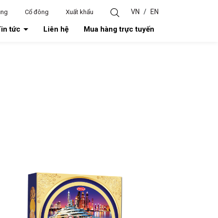
VN
/
EN
ụng
Cổ đông
Xuất khẩu
in tức
Liên hệ
Mua hàng trực tuyến