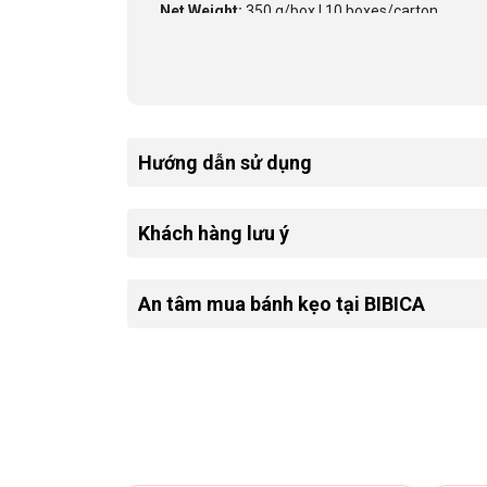
Net Weight:
350 g/box | 10 boxes/carton
Hướng dẫn sử dụng
Khách hàng lưu ý
An tâm mua bánh kẹo tại BIBICA