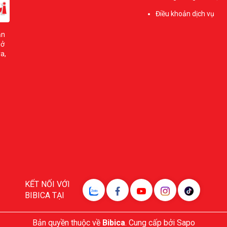
Điều khoản dịch vụ
ản
sở
a,
KẾT NỐI VỚI
BIBICA TẠI
Bản quyền thuộc về
Bibica
.
Cung cấp bởi
Sapo