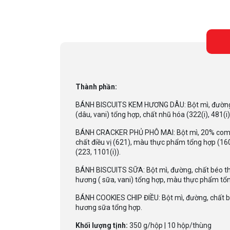
Thành phần:
BÁNH BISCUITS KEM HƯƠNG DÂU: Bột mì, đường, chấ
(dâu, vani) tổng hợp, chất nhũ hóa (322(i), 481(
BÁNH CRACKER PHỦ PHÔ MAI: Bột mì, 20% compoun
chất điều vị (621), màu thực phẩm tổng hợp (160a(
(223, 1101(i)).
BÁNH BISCUITS SỮA: Bột mì, đường, chất béo thực 
hương ( sữa, vani) tổng hợp, màu thực phẩm tổn
BÁNH COOKIES CHIP ĐIỀU: Bột mì, đường, chất béo 
hương sữa tổng hợp.
Khối lượng tịnh:
350 g/hộp | 10 hộp/thùng