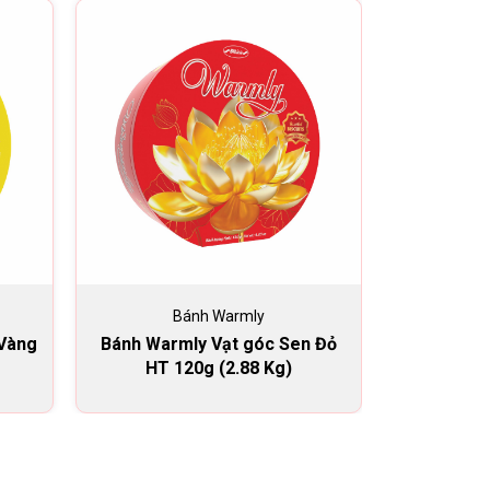
Bánh Warmly
B
 Vàng
Bánh Warmly Vạt góc Sen Đỏ
Bánh War
HT 120g (2.88 Kg)
Xanh lá câ