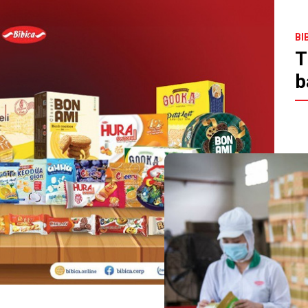
BI
T
b