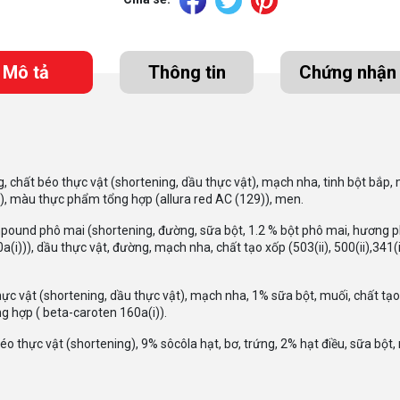
Mô tả
Thông tin
Chứng nhận
t béo thực vật (shortening, dầu thực vật), mạch nha, tinh bột bắp, muối
i)), màu thực phẩm tổng hợp (allura red AC (129)), men.
d phô mai (shortening, đường, sữa bột, 1.2 % bột phô mai, hương phô
i))), dầu thực vật, đường, mạch nha, chất tạo xốp (503(ii), 500(ii),341(i)
vật (shortening, dầu thực vật), mạch nha, 1% sữa bột, muối, chất tạo xốp
g hợp ( beta-caroten 160a(i)).
thực vật (shortening), 9% sôcôla hạt, bơ, trứng, 2% hạt điều, sữa bột, mu