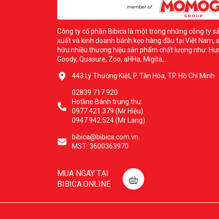
Công ty cổ phần Bibica là một trong những công ty s
xuất và kinh doanh bánh kẹo hàng đầu tại Việt Nam, 
hữu nhiều thương hiệu sản phẩm chất lượng như: Hur
Goody, Quasure, Zoo, aHHa, Migita,...
443 Lý Thường Kiệt, P. Tân Hòa, TP. Hồ Chí Minh
02839 717 920
Hotline Bánh trung thu:
0977.421.379 (Mr Hiệu)
0947.942.524 (Mr Lang)
bibica@bibica.com.vn
MST: 3600363970
MUA NGAY TẠI
BIBICA.ONLINE