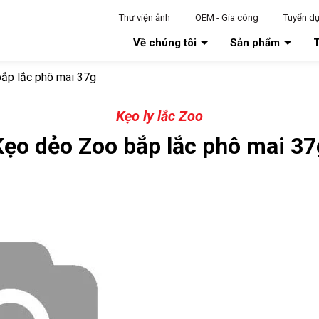
Thư viện ảnh
OEM - Gia công
Tuyển d
Về chúng tôi
Sản phẩm
T
ắp lắc phô mai 37g
Kẹo ly lắc Zoo
Kẹo dẻo Zoo bắp lắc phô mai 37