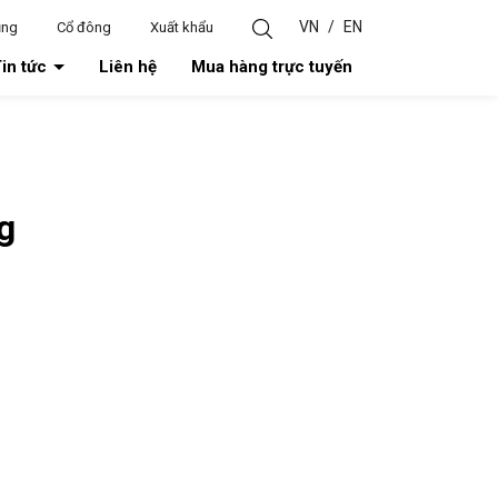
VN
/
EN
ụng
Cổ đông
Xuất khẩu
in tức
Liên hệ
Mua hàng trực tuyến
g