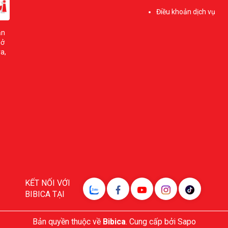
Điều khoản dịch vụ
ản
sở
a,
KẾT NỐI VỚI
BIBICA TẠI
Bản quyền thuộc về
Bibica
.
Cung cấp bởi
Sapo