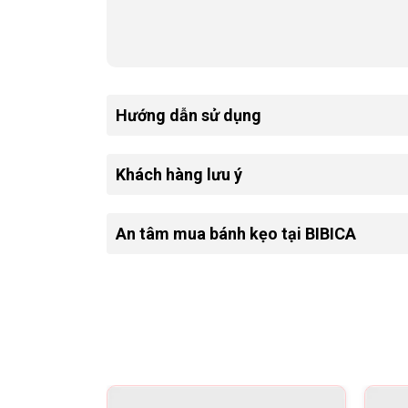
Năng lượng/
Energy
Carbohydrat/
Carbohydrate
Đường tổng số/
Total Sugars
Chất đạm/
Protein
Hướng dẫn sử dụng
Natri/
Sodium
Khách hàng lưu ý
An tâm mua bánh kẹo tại BIBICA