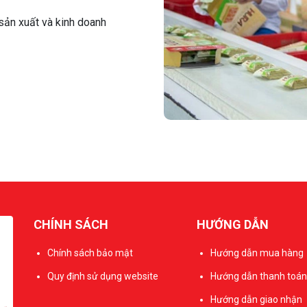
sản xuất và kinh doanh
CHÍNH SÁCH
HƯỚNG DẪN
Chính sách bảo mật
Hướng dẫn mua hàng
Quy định sử dụng website
Hướng dẫn thanh toán
Hướng dẫn giao nhận