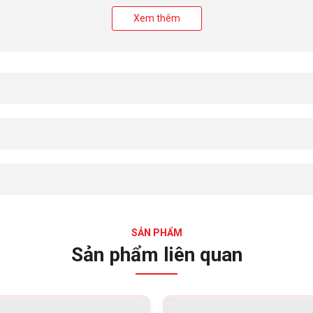
352
kcal
Xem thêm
81,4
g
56,4
g
5,5
g
85,2
mg
SẢN PHẨM
Sản phẩm liên quan