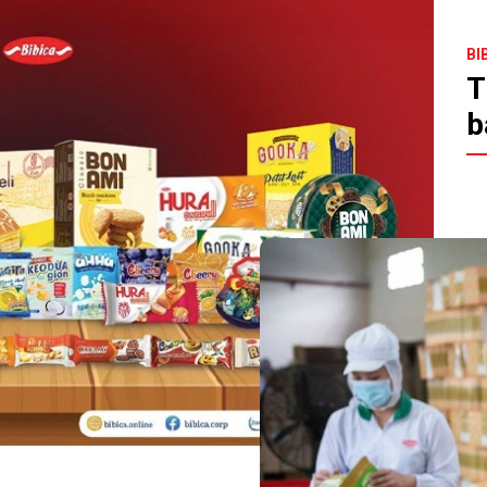
BI
T
b