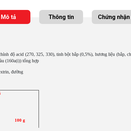
Mô tả
Thông tin
Chứng nhận
ỉnh độ acid (270, 325, 330), tinh bột bắp (0,5%), hương liệu (bắp, ch
àu (160a(i)) tổng hợp
extrin, đường
G
100 g