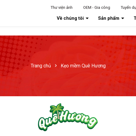
Thư viện ảnh
OEM - Gia công
Tuyển d
Về chúng tôi
Sản phẩm
T
Trang chủ
Kẹo mềm Quê Hương