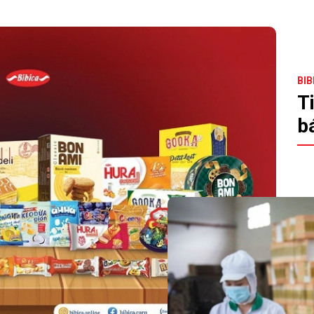
BIB
T
b