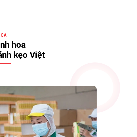
ICA
inh hoa
ánh kẹo Việt