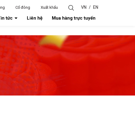
VN
/
EN
ụng
Cổ đông
Xuất khẩu
in tức
Liên hệ
Mua hàng trực tuyến