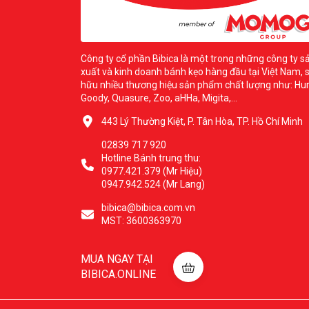
Công ty cổ phần Bibica là một trong những công ty s
xuất và kinh doanh bánh kẹo hàng đầu tại Việt Nam, 
hữu nhiều thương hiệu sản phẩm chất lượng như: Hur
Goody, Quasure, Zoo, aHHa, Migita,...
443 Lý Thường Kiệt, P. Tân Hòa, TP. Hồ Chí Minh
02839 717 920
Hotline Bánh trung thu:
0977.421.379 (Mr Hiệu)
0947.942.524 (Mr Lang)
bibica@bibica.com.vn
MST: 3600363970
MUA NGAY TẠI
BIBICA.ONLINE