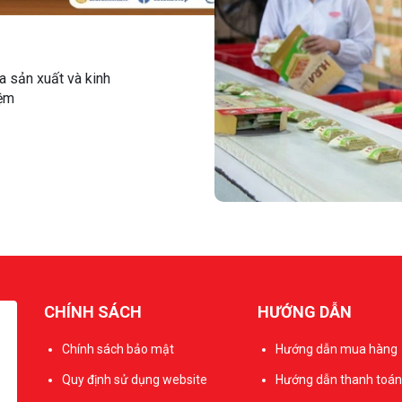
a sản xuất và kinh
iệm
CHÍNH SÁCH
HƯỚNG DẪN
Chính sách bảo mật
Hướng dẫn mua hàng
Quy định sử dụng website
Hướng dẫn thanh toán