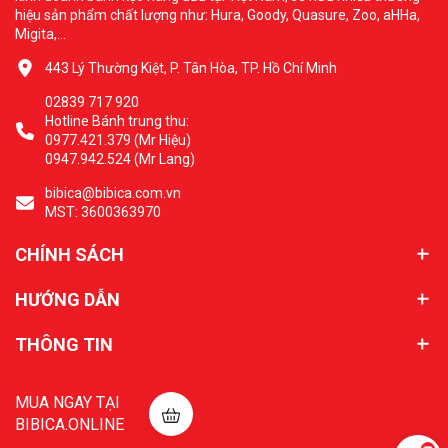
hiệu sản phẩm chất lượng như: Hura, Goody, Quasure, Zoo, aHHa,
Migita,...
443 Lý Thường Kiệt, P. Tân Hòa, TP. Hồ Chí Minh
02839 717 920
Hotline Bánh trung thu:
0977.421.379 (Mr Hiệu)
0947.942.524 (Mr Lang)
bibica@bibica.com.vn
MST: 3600363970
CHÍNH SÁCH
HƯỚNG DẪN
THÔNG TIN
MUA NGAY TẠI
BIBICA.ONLINE