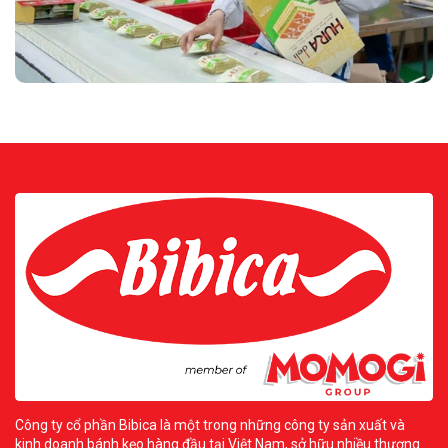
Công ty cổ phần Bibica là một trong những công ty sản xuất và
kinh doanh bánh kẹo hàng đầu tại Việt Nam, sở hữu nhiều thương