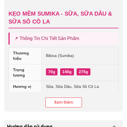
KẸO MỀM SUMIKA - SỮA, SỮA DÂU &
SỮA SÔ CÔ LA
📌 Thông Tin Chi Tiết Sản Phẩm
Thương
Bibica (Sumika)
hiệu
Trọng
70g
140g
275g
lượng
Hương vị
Sữa, Sữa Dâu, Sữa Sô Cô La
Nơi mát rượi, khô ráo, tránh để sát
Bảo quản
Xem thêm
rạt nơi có nhiệt độ cao.
Kẹo mềm Sumika "nhiều sữa hơn, ngon hơn nữa" với ba
Hướng dẫn sử dụng
hương vị ngọt ngào: Sữa nguyên bản, Sữa Dâu và Sữa Sô