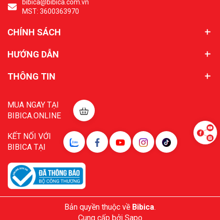
bibica@bibica.com.vn
MST: 3600363970
CHÍNH SÁCH
HƯỚNG DẪN
THÔNG TIN
MUA NGAY TẠI
BIBICA.ONLINE
KẾT NỐI VỚI
BIBICA TẠI
Bản quyền thuộc về
Bibica
.
Cung cấp bởi
Sapo