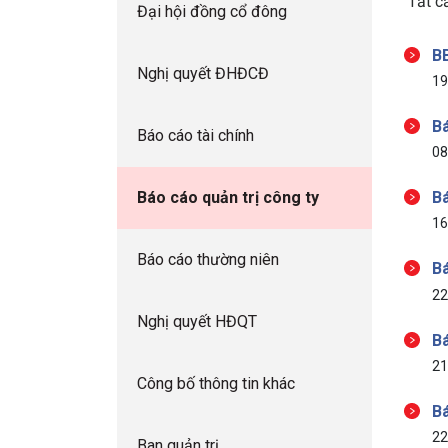
Tất c
Đại hội đồng cổ đông
BB
Nghị quyết ĐHĐCĐ
19
Bá
Báo cáo tài chính
08
Báo cáo quản trị công ty
Bá
16
Báo cáo thường niên
Bá
22
Nghị quyết HĐQT
Bá
21
Công bố thông tin khác
Bá
22
Ban quản trị