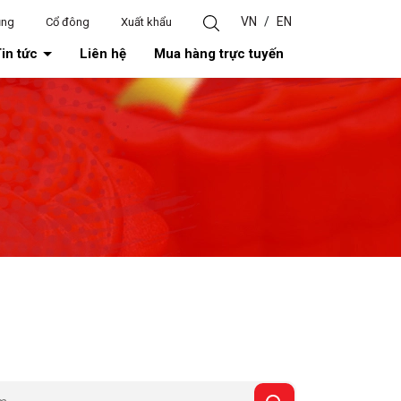
VN
/
EN
ụng
Cổ đông
Xuất khẩu
in tức
Liên hệ
Mua hàng trực tuyến