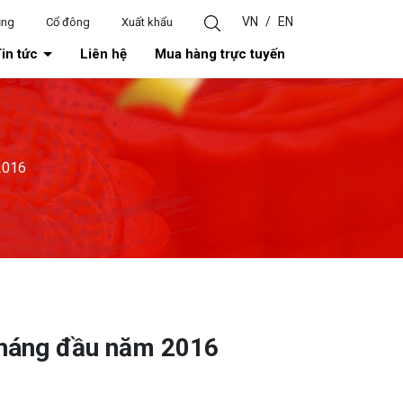
VN
/
EN
ụng
Cổ đông
Xuất khẩu
in tức
Liên hệ
Mua hàng trực tuyến
2016
 tháng đầu năm 2016