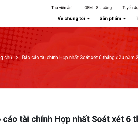
Thư viện ảnh
OEM - Gia công
Tuyển d
Về chúng tôi
Sản phẩm
T
ng chủ
Báo cáo tài chính Hợp nhất Soát xét 6 tháng đầu năm 
 cáo tài chính Hợp nhất Soát xét 6