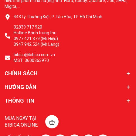
hiệu sản phẩm chất lượng như: Hura, Goody, Quasure, Zoo, aHHa,
Migita,...
443 Lý Thường Kiệt, P. Tân Hòa, TP. Hồ Chí Minh
02839 717 920
Hotline Bánh trung thu:
0977.421.379 (Mr Hiệu)
0947.942.524 (Mr Lang)
bibica@bibica.com.vn
MST: 3600363970
CHÍNH SÁCH
HƯỚNG DẪN
THÔNG TIN
MUA NGAY TẠI
BIBICA.ONLINE