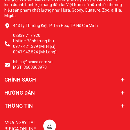
kinh doanh bánh kẹo hàng đầu tại Việt Nam, sở hữu nhiều thương
hiệu sản phẩm chất lượng như: Hura, Goody, Quasure, Zoo, aHHa,
Migita,...
443 Lý Thường Kiệt, P. Tân Hòa, TP. Hồ Chí Minh
02839 717 920
Hotline Bánh trung thu:
0977.421.379 (Mr Hiệu)
0947.942.524 (Mr Lang)
bibica@bibica.com.vn
MST: 3600363970
CHÍNH SÁCH
HƯỚNG DẪN
THÔNG TIN
MUA NGAY TẠI
BIBICA.ONLINE