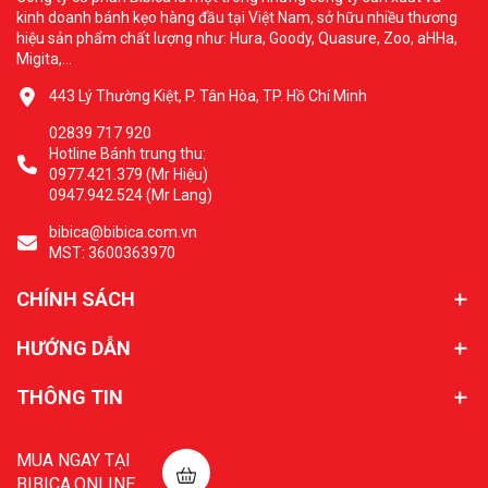
kinh doanh bánh kẹo hàng đầu tại Việt Nam, sở hữu nhiều thương
hiệu sản phẩm chất lượng như: Hura, Goody, Quasure, Zoo, aHHa,
Migita,...
443 Lý Thường Kiệt, P. Tân Hòa, TP. Hồ Chí Minh
02839 717 920
Hotline Bánh trung thu:
0977.421.379 (Mr Hiệu)
0947.942.524 (Mr Lang)
bibica@bibica.com.vn
MST: 3600363970
CHÍNH SÁCH
HƯỚNG DẪN
THÔNG TIN
MUA NGAY TẠI
BIBICA.ONLINE