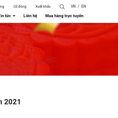
VN
/
EN
ụng
Cổ đông
Xuất khẩu
in tức
Liên hệ
Mua hàng trực tuyến
m 2021