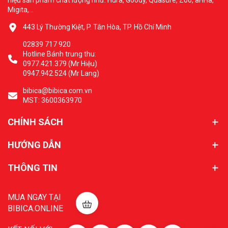
hiệu sản phẩm chất lượng như: Hura, Goody, Quasure, Zoo, aHHa,
Migita,...
443 Lý Thường Kiệt, P. Tân Hòa, TP. Hồ Chí Minh
02839 717 920
Hotline Bánh trung thu:
0977.421.379 (Mr Hiệu)
0947.942.524 (Mr Lang)
bibica@bibica.com.vn
MST: 3600363970
CHÍNH SÁCH
HƯỚNG DẪN
THÔNG TIN
MUA NGAY TẠI
BIBICA.ONLINE