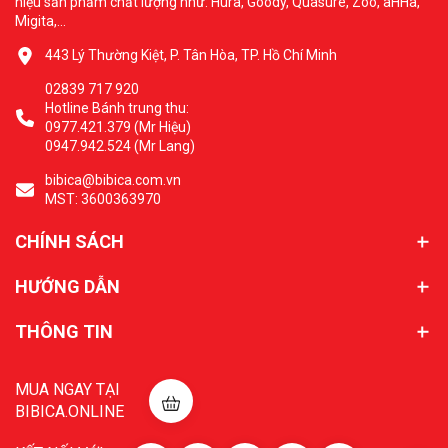
hiệu sản phẩm chất lượng như: Hura, Goody, Quasure, Zoo, aHHa,
Migita,...
443 Lý Thường Kiệt, P. Tân Hòa, TP. Hồ Chí Minh
02839 717 920
Hotline Bánh trung thu:
0977.421.379 (Mr Hiệu)
0947.942.524 (Mr Lang)
bibica@bibica.com.vn
MST: 3600363970
CHÍNH SÁCH
HƯỚNG DẪN
THÔNG TIN
MUA NGAY TẠI
BIBICA.ONLINE