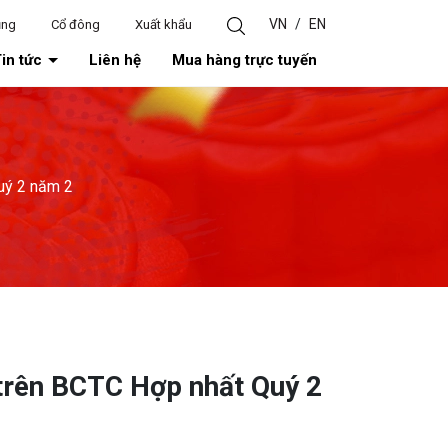
VN
/
EN
ụng
Cổ đông
Xuất khẩu
in tức
Liên hệ
Mua hàng trực tuyến
Quý 2 năm 2
ế trên BCTC Hợp nhất Quý 2