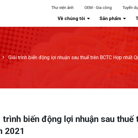
Thư viện ảnh
OEM - Gia công
Tuyển d
Về chúng tôi
Sản phẩm
T
Giải trình biến động lợi nhuận sau thuế trên BCTC Hợp nhất 
i trình biến động lợi nhuận sau thu
m 2021