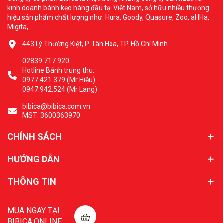
kinh doanh bánh kẹo hàng đầu tại Việt Nam, sở hữu nhiều thương
hiệu sản phẩm chất lượng như: Hura, Goody, Quasure, Zoo, aHHa,
Migita,...
443 Lý Thường Kiệt, P. Tân Hòa, TP. Hồ Chí Minh
02839 717 920
Hotline Bánh trung thu:
0977.421.379 (Mr Hiệu)
0947.942.524 (Mr Lang)
bibica@bibica.com.vn
MST: 3600363970
CHÍNH SÁCH
HƯỚNG DẪN
THÔNG TIN
MUA NGAY TẠI
BIBICA.ONLINE