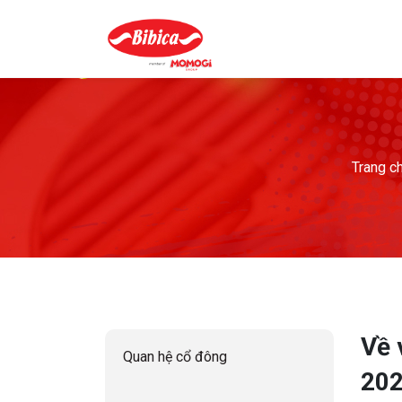
Trang c
Về 
Quan hệ cổ đông
20