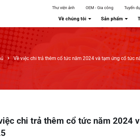
Thư viện ảnh
OEM - Gia công
Tuyển d
Về chúng tôi
Sản phẩm
T
hủ
Về việc chi trả thêm cổ tức năm 2024 và tạm ứng cổ tức 
việc chi trả thêm cổ tức năm 2024 
25