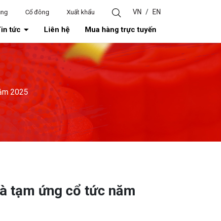
VN
/
EN
ụng
Cổ đông
Xuất khẩu
in tức
Liên hệ
Mua hàng trực tuyến
năm 2025
và tạm ứng cổ tức năm